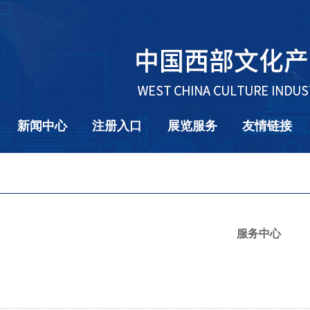
新闻中心
注册入口
展览服务
友情链接
服务中心