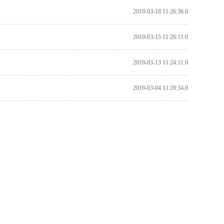
2019-03-18 11:26:36.0
2019-03-15 11:26:11.0
2019-03-13 11:24:11.0
2019-03-04 11:20:34.0