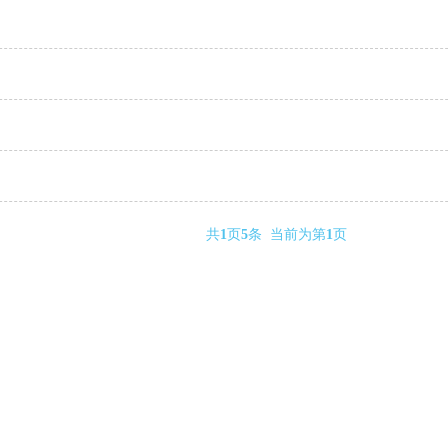
共
1
页
5
条
当前为第
1
页