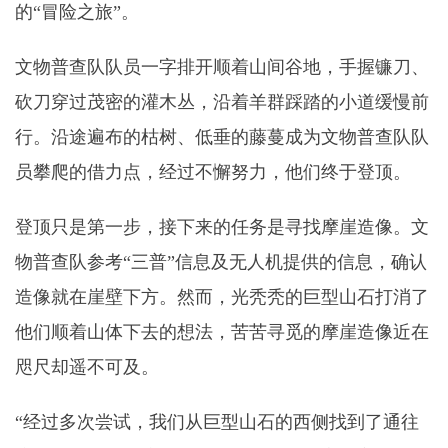
的“冒险之旅”。
文物普查队队员一字排开顺着山间谷地，手握镰刀、
砍刀穿过茂密的灌木丛，沿着羊群踩踏的小道缓慢前
行。沿途遍布的枯树、低垂的藤蔓成为文物普查队队
员攀爬的借力点，经过不懈努力，他们终于登顶。
登顶只是第一步，接下来的任务是寻找摩崖造像。文
物普查队参考“三普”信息及无人机提供的信息，确认
造像就在崖壁下方。然而，光秃秃的巨型山石打消了
他们顺着山体下去的想法，苦苦寻觅的摩崖造像近在
咫尺却遥不可及。
“经过多次尝试，我们从巨型山石的西侧找到了通往